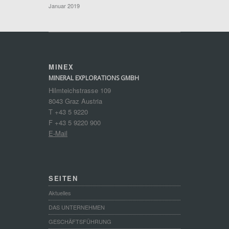
Januar 2019
MINEX
MINERAL EXPLORATIONS GMBH
Hilmteichstrasse 109
8043 Graz Austria
T +43 5 9220
F +43 5 9220 900
E-Mail
SEITEN
Aktuelles
DAS UNTERNEHMEN
GESCHÄFTSFÜHRUNG