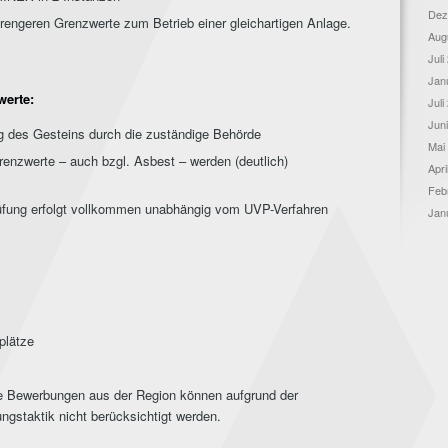
Dez
trengeren Grenzwerte zum Betrieb einer gleichartigen Anlage.
Aug
Juli
Jan
werte:
Juli
Jun
g des Gesteins durch die zuständige Behörde
Mai
renzwerte – auch bzgl. Asbest – werden (deutlich)
Apri
Feb
üfung erfolgt vollkommen unabhängig vom UVP-Verfahren
Jan
plätze
e Bewerbungen aus der Region können aufgrund der
ngstaktik nicht berücksichtigt werden.