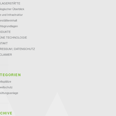
 LAGERSTÄTTE
logischer Überblick
 und Infrastruktur
rstätteninhalt
htsgrundlagen
ODUKTE
ÜNE TECHNOLOGIE
NTAKT
PRESSUM | DATENSCHUTZ
CLAIMER
TEGORIEN
itsplätze
eltschutz
hüttungsanlage
CHIVE