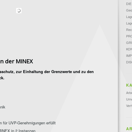
DIE
Geo
Lage
Lage
Rec
PR
GR
KO
IM
on der MINEX
DIS
schutz, zur Einhaltung der Grenzwerte und zu den
ck.
KA
Arbe
Umw
Ver
nik
n für UVP-Genehmigungen erfüllt
AR
MINEX in 2 Instanzen