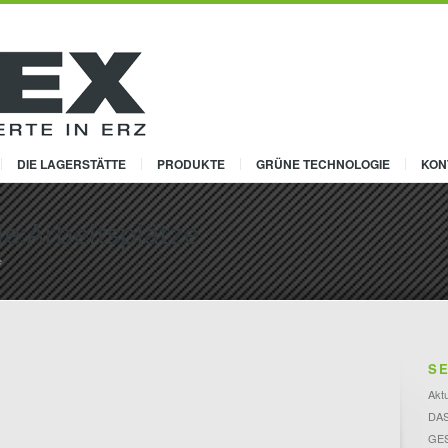
DIE LAGERSTÄTTE
PRODUKTE
GRÜNE TECHNOLOGIE
KON
ie:Arbeitsplätze
e
SE
Aktu
DA
GE