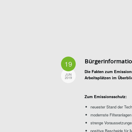
Bürgerinformati
19
Die Fakten zum Emissions
JUN
Arbeitsplätzen im Überbli
2019
Zum Emissionsschutz:
neuester Stand der Tech
modernste Filteranlagen
strenge Voraussetzunge
positive Bescheide für 