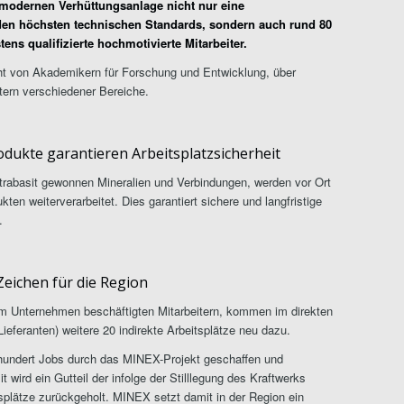
pmodernen Verhüttungsanlage nicht nur eine
en höchsten technischen Standards, sondern auch rund 80
tens qualifizierte hochmotivierte Mitarbeiter.
cht von Akademikern für Forschung und Entwicklung, über
tern verschiedener Bereiche.
odukte garantieren Arbeitsplatzsicherheit
trabasit gewonnen Mineralien und Verbindungen, werden vor Ort
ten weiterverarbeitet. Dies garantiert sichere und langfristige
.
Zeichen für die Region
im Unternehmen beschäftigten Mitarbeitern, kommen im direkten
ieferanten) weitere 20 indirekte Arbeitsplätze neu dazu.
hundert Jobs durch das MINEX-Projekt geschaffen und
it wird ein Gutteil der infolge der Stilllegung des Kraftwerks
splätze zurückgeholt. MINEX setzt damit in der Region ein