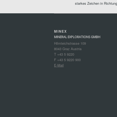
starkes Zeichen in Richtung
MINEX
MINERAL EXPLORATIONS GMBH
Hilmteichstrasse 109
8043 Graz Austria
T +43 5 9220
F +43 5 9220 900
E-Mail