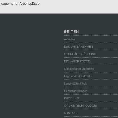
 dauerhafter Arbeitsplätze.
SEITEN
Aktuelles
DAS UNTERNEHMEN
GESCHÄFTSFÜHRUNG
DIE LAGERSTÄTTE
Geologischer Überblick
Lage und Infrastruktur
Lagerstätteninhalt
Rechtsgrundlagen
PRODUKTE
GRÜNE TECHNOLOGIE
KONTAKT