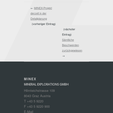
←
MINEX-Projekt
derzeit in der
Detailplanung
(vorheriger Eintrag)
(nächster
Eintrag)
Sämtliche
Beschwerden
zurückgewiesen
→
MINEX
MINERAL EXPLORATIONS GMBH
Hilmteichstrasse 109
8043 Graz Austria
T +43 5 9220
F +43 5 9220 900
E-Mail